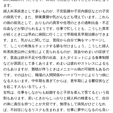
ます。
婦人科系疾患として多いものが、子宮筋腫や子宮内膜症などの子宮
の病気です。また、卵巣嚢腫や乳がんなども増えています。これら
の病の前兆として、おりものの異常や生理のときの過剰出血・不正
出血などが挙げられるようです。仕事で忙しくとも、こうした異常
が続くときには早めに病院に行くことで早期発見早期治療ができま
す。また、乳がんに関しては、普段から自分で胸をマッサージし
て、しこりの有無をチェックする癖を付けましょう。こうした婦人
科系疾患以外に女性によく見られるものが、貧血やめまいの症状で
す。貧血は鉄分不足や生理の出血、またダイエットによる食事制限
などが原因として多くあります。めまいは疲れやストレスによるも
のもありますが、難聴が伴うときはメニエール病の可能性もあるの
です。そのほかに、職場の人間関係やハードワークによりうつ病に
なる人もいます。中年期を過ぎてからは、更年期による鬱症状など
を起こす人もいるでしょう。
女性は、仕事をしながらも結婚すると子供を産んで育てるという役
割もあります。若いときからしっかりと婦人科の検査をして、自分
の体に責任を持つことが大切です。無理をして病気がひどくなれ
ば、不妊症になるリスクも生まれます。仕事に夢中になるのも良い