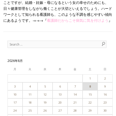
ことですが、結婚・妊娠・母になるという女の幸せのためにも、
日々健康管理をしながら働くことが大切といえるでしょう。ハード
ワークとして知られる看護師も、このような不調を感じやすい傾向
にあるようです。→→→『
看護師だからこそ病気に気を付けよう
』
Post navigation
Search
2026年8月
月
火
水
木
金
土
日
1
2
3
4
5
6
7
8
9
10
11
12
13
14
15
16
17
18
19
20
21
22
23
24
25
26
27
28
29
30