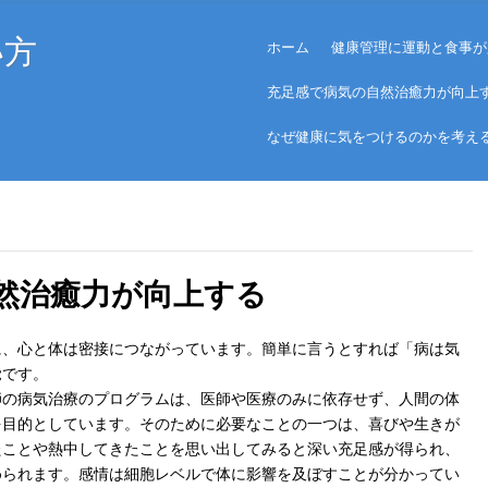
Menu
い方
Skip to content
ホーム
健康管理に運動と食事が
充足感で病気の自然治癒力が向上
なぜ健康に気をつけるのかを考え
然治癒力が向上する
に、心と体は密接につながっています。簡単に言うとすれば「病は気
覚です。
師の病気治療のプログラムは、医師や医療のみに依存せず、人間の体
を目的としています。そのために必要なことの一つは、喜びや生きが
たことや熱中してきたことを思い出してみると深い充足感が得られ、
められます。感情は細胞レベルで体に影響を及ぼすことが分かってい