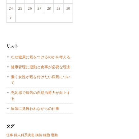
24
25
26
27
28
29
30
31
リスト
なぜ健康に気をつけるのかを考える
健康管理に運動と食事が必要な理由
働く女性が気を付けたい病気につい
て
充足感で病気の自然治癒力が向上す
る
病気に見舞われながらの仕事
タグ
仕事
婦人科系疾患
病気
細胞
運動